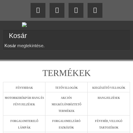
Kosár
Kosár
megtekintése.
TERMÉKEK
FÉNYHIDAK
TETŐVILLOGÓK
KIEGÉSZÍTŐ VILLOGÓK
MOTORKERÉKPÁR HANG ÉS
AKCIÓS
HANGJELZÉSEK
FÉNYJELZÉSEK
MEGKÜLÖNBÖZTETŐ
TERMÉKEK
FORGALOMTERELŐ
FORGALOMELZÁRÓ
FÉNYHÍD, VILLOGÓ
LÁMPÁK
ESZKÖZÖK
TARTOZÉKOK