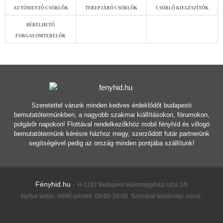
AUTÓMENTŐ CSÖRLŐK
TEREPJÁRÓ CSÖRLŐK
CSÖRLŐ KIEGÉSZÍTŐK
BÉRELHETŐ
FORGALOMTERELŐK
Szeretettel várunk minden kedves érdeklődőt budapesti
bemutatótermünkben, a nagyobb szakmai kiállításokon, fórumokon,
polgárőr napokon! Flottával rendelkezőkhöz mobil fényhíd és villogó
bemutatótermünk kérésre házhoz megy, szerződött futár partnerünk
segítségével pedig az ország minden pontjába szállítunk!
Fényhid.hu
-
H-1182 Budapest Halomegyházi utca 2/b
Nyitva tartás:
Hétfő-péntek: 08:00-16:00 Szombat-Vasárnap: zárva
.