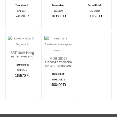
Termékkód:
Termékkód:
Termékkód:
SAF101H
GES110
SAF205H
74930 Ft
109855 Ft
111125 Ft
SDF104H Hang
és fényvezérlő
MDB-30173
Rendszámtartóba
Termékkód:
épített hangjelzés
SDF104H
Termékkód:
115570 Ft
MDB-30173
406400 Ft