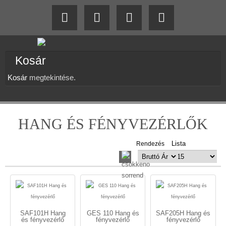
Kosár
Kosár
megtekintése.
HANG ÉS FÉNYVEZÉRLŐK
Lista
Rendezés
SAF101H Hang
GES 110 Hang és
SAF205H Hang és
és fényvezérlő
fényvezérlő
fényvezérlő